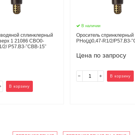
В наличии
 водяной сплинклерный
Ороситель спринклерный
верх 1 21086 CBO0-
РНо(д)0,47-R1/2/P57.В3-
/2/ P57.B3-"СВВ-15"
Цена по запросу
В корзину
В корзину