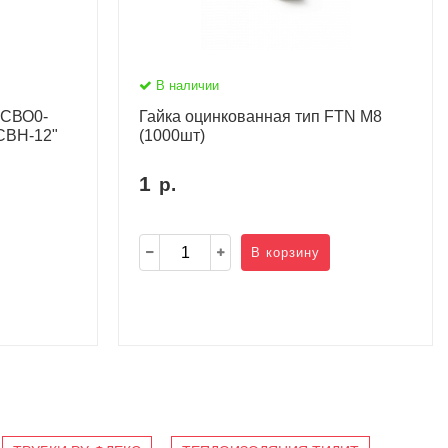
В наличии
 СВО0-
Гайка оцинкованная тип FTN M8
"СВН-12"
(1000шт)
1
р.
В корзину