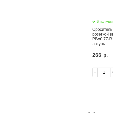
В наличии
Ороситель
розеткой в
PBо0,77-R1
латунь
266
р.