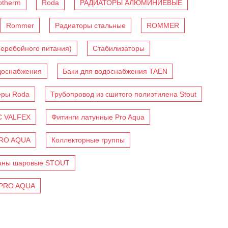
otherm
Roda
РАДИАТОРЫ АЛЮМИНИЕВЫЕ
Rommer
Радиаторы стальные
ROMMER
перебойного питания)
Стабилизаторы
доснабжения
Баки для водоснабжения TAEN
еры Roda
Трубопровод из сшитого полиэтилена Stout
C VALFEX
Фитинги латунные Pro Aqua
PRO AQUA
Коллекторные группы
аны шаровые STOUT
 PRO AQUA