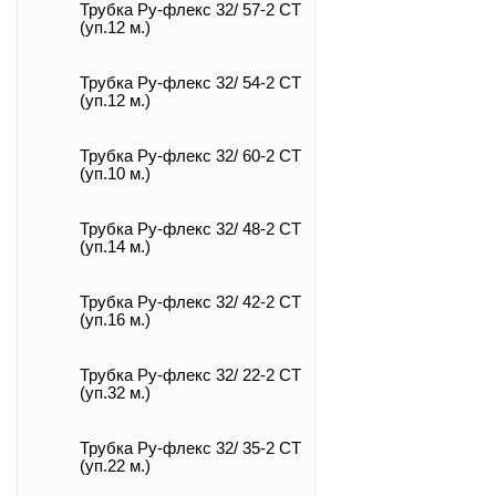
Трубка Ру-флекс 32/ 57-2 СТ
(уп.12 м.)
Трубка Ру-флекс 32/ 54-2 СТ
(уп.12 м.)
Трубка Ру-флекс 32/ 60-2 СТ
(уп.10 м.)
Трубка Ру-флекс 32/ 48-2 СТ
(уп.14 м.)
Трубка Ру-флекс 32/ 42-2 СТ
(уп.16 м.)
Трубка Ру-флекс 32/ 22-2 СТ
(уп.32 м.)
Трубка Ру-флекс 32/ 35-2 СТ
(уп.22 м.)