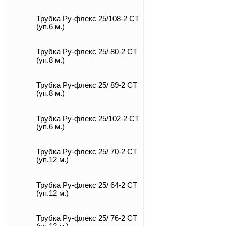
Трубка Ру-флекс 25/108-2 СТ
(уп.6 м.)
Трубка Ру-флекс 25/ 80-2 СТ
(уп.8 м.)
Трубка Ру-флекс 25/ 89-2 СТ
(уп.8 м.)
Трубка Ру-флекс 25/102-2 СТ
(уп.6 м.)
Трубка Ру-флекс 25/ 70-2 СТ
(уп.12 м.)
Трубка Ру-флекс 25/ 64-2 СТ
(уп.12 м.)
Трубка Ру-флекс 25/ 76-2 СТ