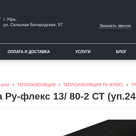
г. Уфа,
ул. Сельская Богородская, 57
Заказать звонок
ОПЛАТА И ДОСТАВКА
УСЛУГИ
БЛОГ
талог
ТЕПЛОИЗОЛЯЦИЯ
ТЕПЛОИЗОЛЯЦИЯ РУ-ФЛЕКС
Т
 Ру-флекс 13/ 80-2 СТ (уп.24