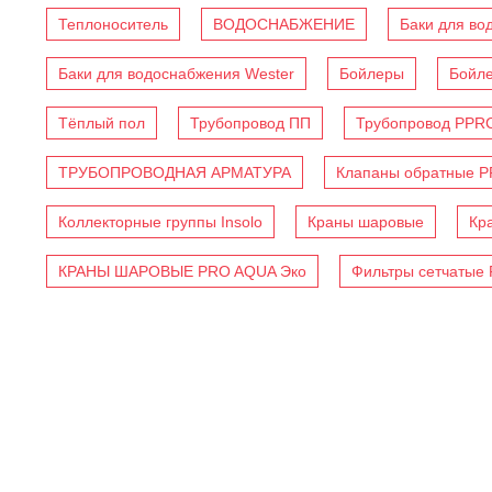
Теплоноситель
ВОДОСНАБЖЕНИЕ
Баки для во
Баки для водоснабжения Wester
Бойлеры
Бойл
Тёплый пол
Трубопровод ПП
Трубопровод PPR
ТРУБОПРОВОДНАЯ АРМАТУРА
Клапаны обратные 
Коллекторные группы Insolo
Краны шаровые
Кр
КРАНЫ ШАРОВЫЕ PRO AQUA Эко
Фильтры сетчатые