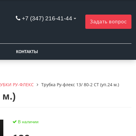
+7 (347) 216-41-44
Задать вопрос
КОНТАКТЫ
РУБКИ РУ-ФЛЕКС
Трубка Ру-флекс 13/ 80-2 СТ (уп.24 м.)
 м.)
В наличии