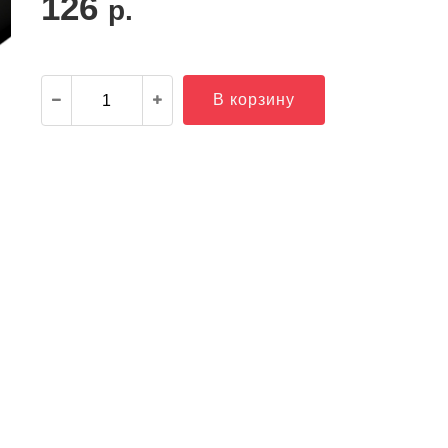
126
р.
В корзину