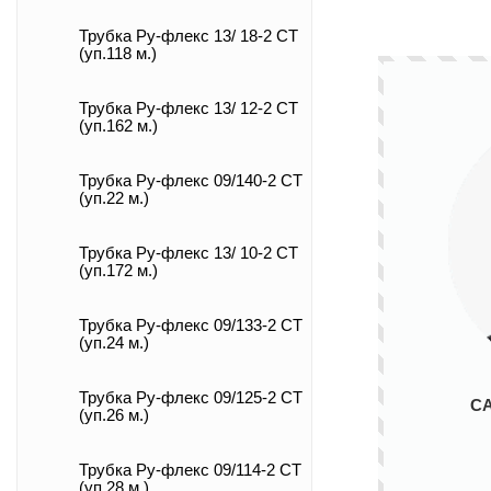
Трубка Ру-флекс 13/ 18-2 СТ
(уп.118 м.)
Трубка Ру-флекс 13/ 12-2 СТ
(уп.162 м.)
Трубка Ру-флекс 09/140-2 СТ
(уп.22 м.)
Трубка Ру-флекс 13/ 10-2 СТ
(уп.172 м.)
Трубка Ру-флекс 09/133-2 СТ
(уп.24 м.)
Трубка Ру-флекс 09/125-2 СТ
С
(уп.26 м.)
Трубка Ру-флекс 09/114-2 СТ
(уп.28 м.)