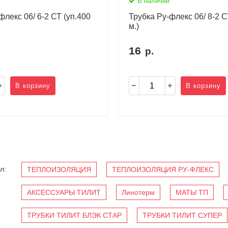
В наличии
флекс 06/ 6-2 СТ (уп.400
Трубка Ру-флекс 06/ 8-2 С
м.)
16
р.
В корзину
В корзину
л:
ТЕПЛОИЗОЛЯЦИЯ
ТЕПЛОИЗОЛЯЦИЯ РУ-ФЛЕКС
АКСЕССУАРЫ ТИЛИТ
Линотерм
МАТЫ ТП
ТРУБКИ ТИЛИТ БЛЭК СТАР
ТРУБКИ ТИЛИТ СУПЕР