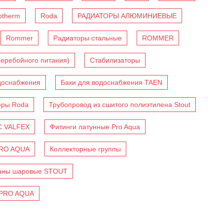
otherm
Roda
РАДИАТОРЫ АЛЮМИНИЕВЫЕ
Rommer
Радиаторы стальные
ROMMER
перебойного питания)
Стабилизаторы
доснабжения
Баки для водоснабжения TAEN
еры Roda
Трубопровод из сшитого полиэтилена Stout
C VALFEX
Фитинги латунные Pro Aqua
PRO AQUA
Коллекторные группы
аны шаровые STOUT
 PRO AQUA