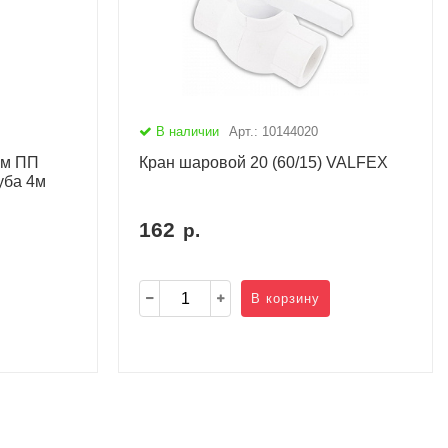
В наличии
Арт.: 10144020
ом ПП
Кран шаровой 20 (60/15) VALFEX
уба 4м
162
р.
В корзину