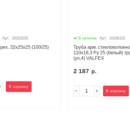
Арт.: 10322525
В наличии
Арт.: 10106110
рех. 32х25х25 (100/25)
Труба арм. стекловолокн
110х18,3 Ру 25 (белый) тр
(уп.4) VALFEX
2 187
р.
В корзину
В корзину