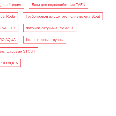
доснабжения
Баки для водоснабжения TAEN
еры Roda
Трубопровод из сшитого полиэтилена Stout
C VALFEX
Фитинги латунные Pro Aqua
PRO AQUA
Коллекторные группы
аны шаровые STOUT
 PRO AQUA