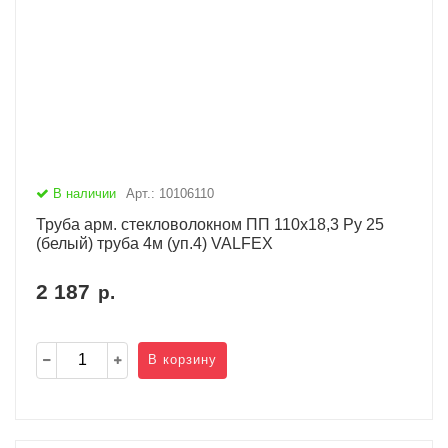
В наличии
Арт.: 10106110
Труба арм. стекловолокном ПП 110х18,3 Ру 25
(белый) труба 4м (уп.4) VALFEX
2 187
р.
В корзину