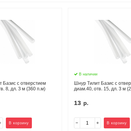
В наличии
т Базис c отверстием
Шнур Тилит Базис c отве
в. 8, дл. 3 м (360 п.м)
диам.40, отв. 15, дл. 3 м (
13
р.
В корзину
В корзину