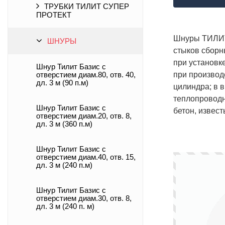
ТРУБКИ ТИЛИТ СУПЕР
ПРОТЕКТ
Шнуры ТИЛИТ®
ШНУРЫ
стыков сборн
при установк
Шнур Тилит Базис c
при производ
отверстием диам.80, отв. 40,
дл. 3 м (90 п.м)
цилиндра; в 
теплопроводн
Шнур Тилит Базис c
бетон, извест
отверстием диам.20, отв. 8,
дл. 3 м (360 п.м)
Шнур Тилит Базис c
отверстием диам.40, отв. 15,
дл. 3 м (240 п.м)
Шнур Тилит Базис c
отверстием диам.30, отв. 8,
дл. 3 м (240 п. м)