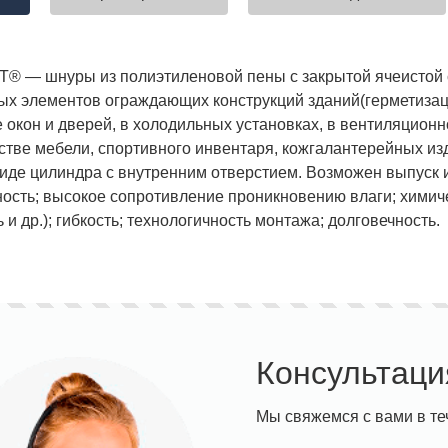
 — шнуры из полиэтиленовой пены с закрытой ячеистой 
ых элементов ограждающих конструкций зданий(герметиза
е окон и дверей, в холодильных установках, в вентиляцион
стве мебели, спортивного инвентаря, кожгалантерейных изд
виде цилиндра с внутренним отверстием. Возможен выпуск и
ость; высокое сопротивление проникновению влаги; химиче
ь и др.); гибкость; технологичность монтажа; долговечность.
Консультаци
Мы свяжемся с вами в те