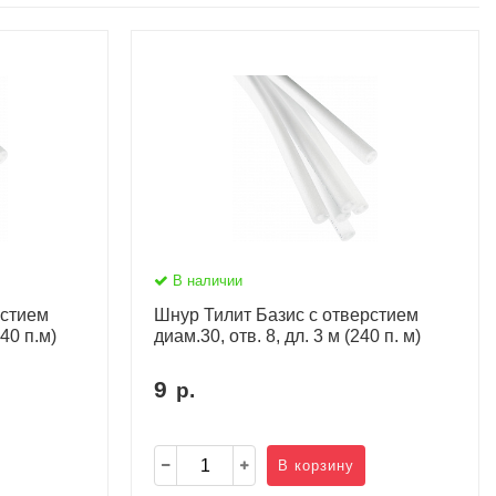
В наличии
рстием
Шнур Тилит Базис c отверстием
240 п.м)
диам.30, отв. 8, дл. 3 м (240 п. м)
9
р.
В корзину