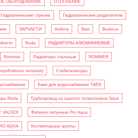
Е ОБОРУДОВАНИЕ
ОТОПЛЕНИЕ
Гидравлические стрелки
Гидравлические разделители
лем
ЗАПЧАСТИ
Arderia
Baxi
Buderus
otherm
Roda
РАДИАТОРЫ АЛЮМИНИЕВЫЕ
Rommer
Радиаторы стальные
ROMMER
перебойного питания)
Стабилизаторы
доснабжения
Баки для водоснабжения TAEN
еры Roda
Трубопровод из сшитого полиэтилена Stout
C VALFEX
Фитинги латунные Pro Aqua
PRO AQUA
Коллекторные группы