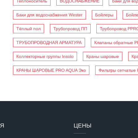
Теплоноситель
ВОДОСНАБЖЕНИЕ
Баки для во
Баки для водоснабжения Wester
Бойлеры
Бойл
Тёплый пол
Трубопровод ПП
Трубопровод PPR
ТРУБОПРОВОДНАЯ АРМАТУРА
Клапаны обратные 
Коллекторные группы Insolo
Краны шаровые
Кр
КРАНЫ ШАРОВЫЕ PRO AQUA Эко
Фильтры сетчатые
ИЯ
ЦЕНЫ