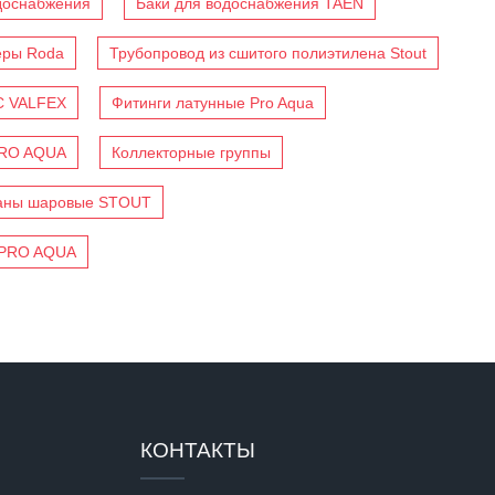
доснабжения
Баки для водоснабжения TAEN
еры Roda
Трубопровод из сшитого полиэтилена Stout
C VALFEX
Фитинги латунные Pro Aqua
PRO AQUA
Коллекторные группы
аны шаровые STOUT
 PRO AQUA
КОНТАКТЫ