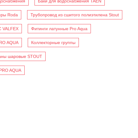
доснабжения
Баки для водоснабжения TAEN
еры Roda
Трубопровод из сшитого полиэтилена Stout
C VALFEX
Фитинги латунные Pro Aqua
PRO AQUA
Коллекторные группы
аны шаровые STOUT
 PRO AQUA