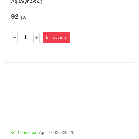
Aqua(уп.5/50)
92
р.
В корзину
В наличии
Арт.: 03-f25-f20-f25