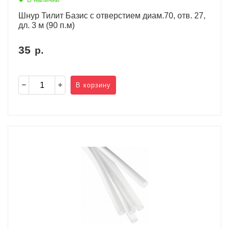
Шнур Тилит Базис c отверстием диам.70, отв. 27,
дл. 3 м (90 п.м)
35
р.
В корзину