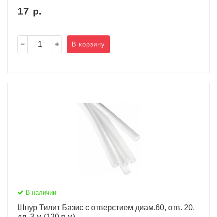
17
р.
В корзину
В наличии
Шнур Тилит Базис c отверстием диам.60, отв. 20,
дл. 3 м (120 п.м)