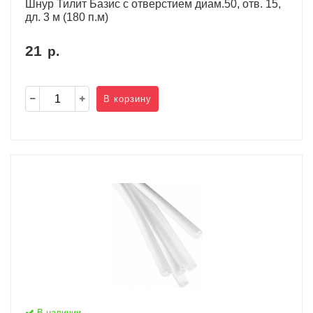
Шнур Тилит Базис c отверстием диам.50, отв. 15,
дл. 3 м (180 п.м)
21
р.
В корзину
В наличии