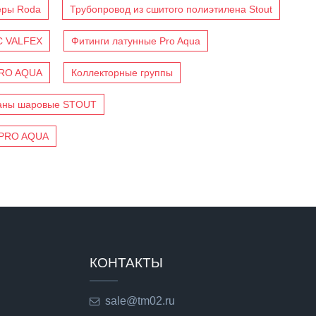
еры Roda
Трубопровод из сшитого полиэтилена Stout
C VALFEX
Фитинги латунные Pro Aqua
PRO AQUA
Коллекторные группы
аны шаровые STOUT
 PRO AQUA
КОНТАКТЫ
sale@tm02.ru