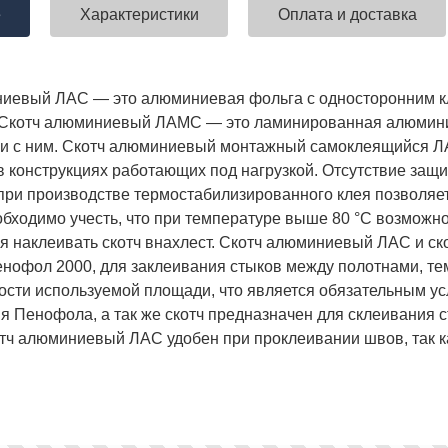
е
Характеристики
Оплата и доставка
ниевый ЛАС — это алюминиевая фольга с односторонним 
Скотч алюминиевый ЛАМС — это ламинированная алюминие
и с ним. Скотч алюминиевый монтажный самоклеящийся Л
в конструкциях работающих под нагрузкой. Отсутствие защ
ри производстве термостабилизированного клея позволяет 
еобходимо учесть, что при температуре выше 80 °С возможно
я наклеивать скотч внахлест. Скотч алюминиевый ЛАС и 
нофол 2000, для заклеивания стыков между полотнами, т
ости используемой площади, что является обязательным 
я Пенофола, а так же скотч предназначен для склеивания 
тч алюминиевый ЛАС удобен при проклеивании швов, так к