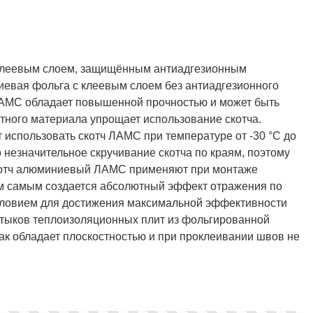
клеевым слоем, защищённым антиадгезионным
вая фольга с клеевым слоем без антиадгезионного
АМС обладает повышенной прочностью и может быть
итного материала упрощает использование скотча.
использовать cкотч ЛАМС при температуре от -30 °С до
 незначительное скручивание скотча по краям, поэтому
скотч алюминиевый ЛАМС применяют при монтаже
ем самым создается абсолютный эффект отражения по
условием для достижения максимальной эффективности
стыков теплоизоляционных плит из фольгированной
ак обладает плоскостностью и при проклеивании швов не