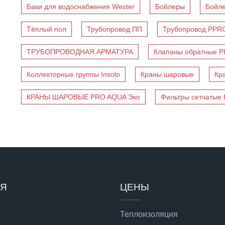
Баки для водоснабжения Wester
Бойлеры
Бойл
Тёплый пол
Трубопровод ПП
Трубопровод PPR
ТРУБОПРОВОДНАЯ АРМАТУРА
Клапаны обратные 
Коллекторные группы Insolo
Краны шаровые
Кр
КРАНЫ ШАРОВЫЕ PRO AQUA Эко
Фильтры сетчатые
ИЯ
ЦЕНЫ
Теплоизоляция