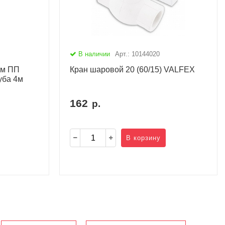
В наличии
Арт.: 10144020
ом ПП
Кран шаровой 20 (60/15) VALFEX
уба 4м
162
р.
В корзину