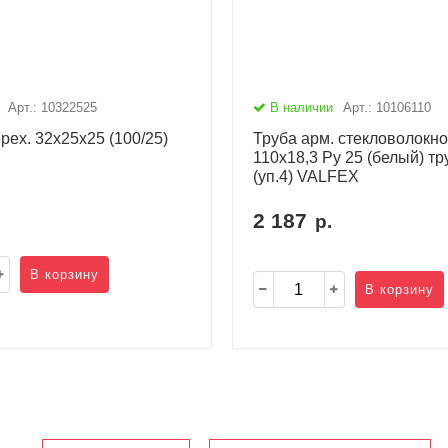
Арт.: 10322525
В наличии
Арт.: 10106110
рех. 32х25х25 (100/25)
Труба арм. стекловолокн
110х18,3 Ру 25 (белый) тр
(уп.4) VALFEX
2 187
р.
В корзину
В корзину