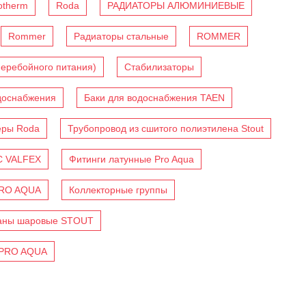
otherm
Roda
РАДИАТОРЫ АЛЮМИНИЕВЫЕ
Rommer
Радиаторы стальные
ROMMER
перебойного питания)
Стабилизаторы
доснабжения
Баки для водоснабжения TAEN
еры Roda
Трубопровод из сшитого полиэтилена Stout
C VALFEX
Фитинги латунные Pro Aqua
PRO AQUA
Коллекторные группы
аны шаровые STOUT
 PRO AQUA