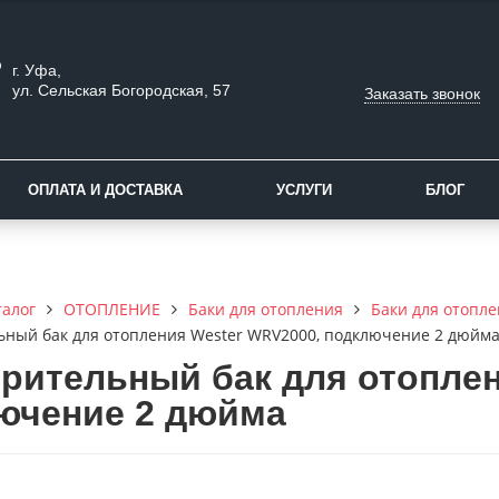
г. Уфа,
ул. Сельская Богородская, 57
Заказать звонок
ОПЛАТА И ДОСТАВКА
УСЛУГИ
БЛОГ
талог
ОТОПЛЕНИЕ
Баки для отопления
Баки для отопле
ный бак для отопления Wester WRV2000, подключение 2 дюйм
рительный бак для отоплен
ючение 2 дюйма