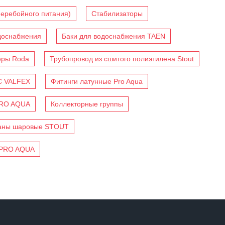
перебойного питания)
Стабилизаторы
доснабжения
Баки для водоснабжения TAEN
еры Roda
Трубопровод из сшитого полиэтилена Stout
C VALFEX
Фитинги латунные Pro Aqua
PRO AQUA
Коллекторные группы
аны шаровые STOUT
 PRO AQUA